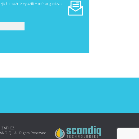
ejich možné využití v mé organizaci.
y
ZAFI.CZ
NDIQ . All Rights Reserved.