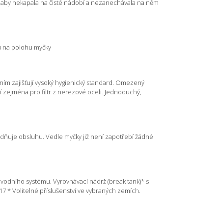
, aby nekapala na čisté nádobí a nezanechávala na něm
u na polohu myčky
ním zajišťují vysoký hygienický standard. Omezený
 zejména pro filtr z nerezové oceli. Jednoduchý,
adňuje obsluhu. Vedle myčky již není zapotřebí žádné
odního systému. Vyrovnávací nádrž (break tank)* s
 * Volitelné příslušenství ve vybraných zemích.