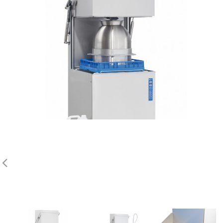
INFO HEADING
info content