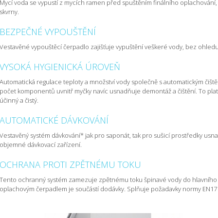
Mycí voda se vypustí z mycích ramen před spuštěním finálního oplachování
skvrny.
BEZPEČNÉ VYPOUŠTĚNÍ
Vestavěné vypouštěcí čerpadlo zajišťuje vypuštění veškeré vody, bez ohled
VYSOKÁ HYGIENICKÁ ÚROVEŇ
Automatická regulace teploty a množství vody společně s automatickým čiště
počet komponentů uvnitř myčky navíc usnadňuje demontáž a čištění. To platí
účinný a čistý.
AUTOMATICKÉ DÁVKOVÁNÍ
Vestavěný systém dávkování* jak pro saponát, tak pro sušicí prostředky usn
objemné dávkovací zařízení.
OCHRANA PROTI ZPĚTNÉMU TOKU
Tento ochranný systém zamezuje zpětnému toku špinavé vody do hlavního v
oplachovým čerpadlem je součástí dodávky. Splňuje požadavky normy EN1717