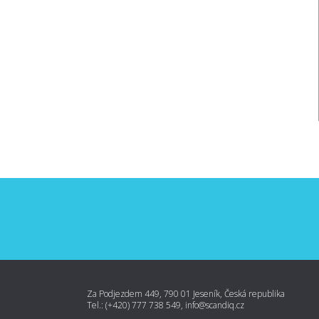
Za Podjezdem 449, 790 01 Jeseník, Česká republika
Tel.: (+420) 777 738 549, info@scandiq.cz