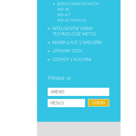
JEDNOTANKOVÉ MYČKY
WD-4S
WD-6/7
WD-6/7 DUPLUS
INTELIGENTNÍ VARNÁ
TECHNOLOGIE METOS
MANIPULACE S NÁDOBÍM
ÚPRAVNY VODY
ODPADY V KUCHYNI
Přihlásit se