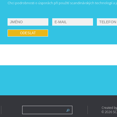
Chci podrobnosti o úsporách při použití scandinávských technologií a j
Created b
© 2026 SCA