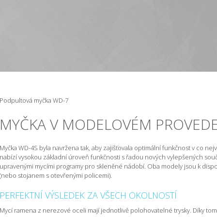
Podpultová myčka WD-7
MYČKA V MODELOVÉM PROVEDEN
Myčka WD-4S byla navržena tak, aby zajišťovala optimální funkčnost v co nej
nabízí vysokou základní úroveň funkčnosti s řadou nových vylepšených souč
upravenými mycími programy pro skleněné nádobí. Oba modely jsou k dispo
(nebo stojanem s otevřenými policemi).
PERFEKTNÍ VÝSLEDEK ZA VŠECH OKOLNOSTÍ
Mycí ramena z nerezové oceli mají jednotlivě polohovatelné trysky. Díky to