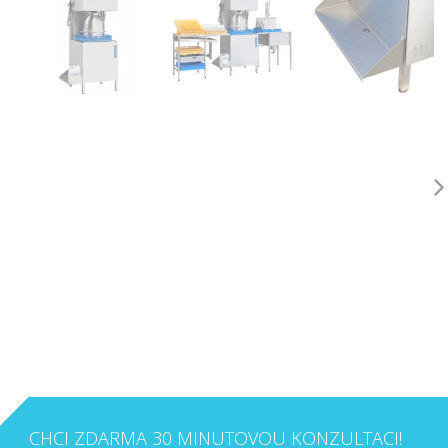
CHCI ZDARMA 30 MINUTOVOU KONZULTACI!