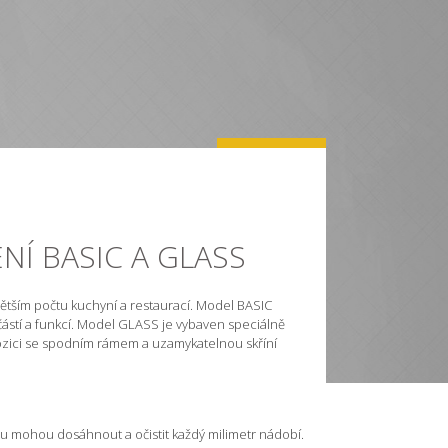
Í BASIC A GLASS
větším počtu kuchyní a restaurací. Model BASIC
ástí a funkcí. Model GLASS je vybaven speciálně
zici se spodním rámem a uzamykatelnou skříní
mu mohou dosáhnout a očistit každý milimetr nádobí.