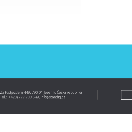
Za Podjezdem 449, 790 01 Jeseník, Česká republika
Tel.: (+420) 777 738 549, info@scandiq.cz