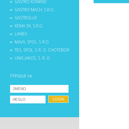
GASTRO KONRÁD
GASTRO MACH, S.R.O.
GASTROLUX
KEMA SK, S.R.O.
LAWEX
MAVA, SPOL. S R.O.
TES, SPOL. S R. O. CHOTĚBOŘ
UNIS-JAKOS, S. R. O.
Přihlásit se