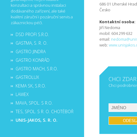
686 01 Uherské Hrad
konzultaci a správnou instalaci
Česko
dodávaného zařízení, ale také
kvalitní záruční i pozáruční servis a
Kontaktní osoba:
zákaznickou péči.
Jiří Nedoma
mobil: 604 299 632
DSD PROFI S.R.O.
email:
nedoma@unisj
GASTMA, S. R. O.
web:
www.unisjakos.
GASTRO JINDRA
GASTRO KONRÁD
GASTRO MACH, S.R.O.
GASTROLUX
CHCI ZDA
Chci podrobnost
KEMA SK, S.R.O.
LAWEX
MAVA, SPOL. S R.O.
TES, SPOL. S R. O. CHOTĚBOŘ
UNIS-JAKOS, S. R. O.