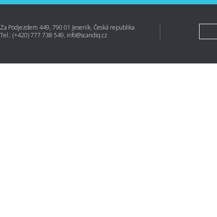
Za Podjezdem 449, 790 01 Jeseník, Česká republika
Tel.: (+420) 777 738 549, info@scandiq.cz