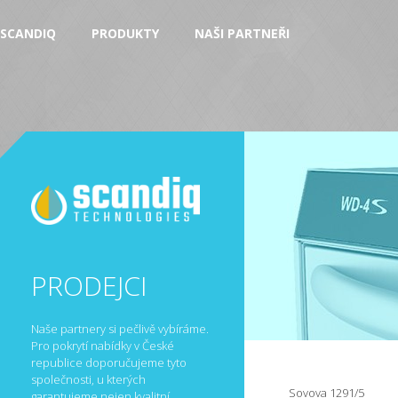
SCANDIQ
PRODUKTY
NAŠI PARTNEŘI
PRODEJCI
Naše partnery si pečlivě vybíráme.
Pro pokrytí nabídky v České
republice doporučujeme tyto
společnosti, u kterých
Sovova 1291/5
garantujeme nejen kvalitní