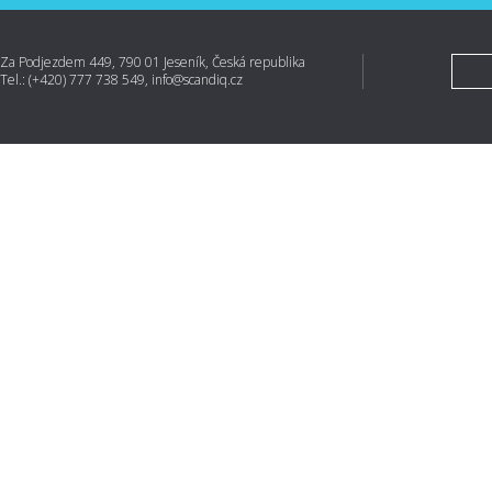
Za Podjezdem 449, 790 01 Jeseník, Česká republika
Tel.: (+420) 777 738 549, info@scandiq.cz